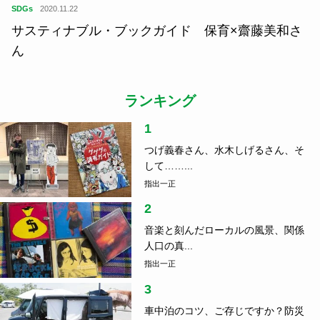
SDGs
2020.11.22
サスティナブル・ブックガイド 保育×齋藤美和さ
ん
ランキング
1
つげ義春さん、水木しげるさん、そ
して……...
指出一正
2
音楽と刻んだローカルの風景、関係
人口の真...
指出一正
3
車中泊のコツ、ご存じですか？防災