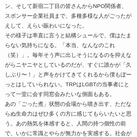
ン、そして新宿二丁目の皆さんからNPO関係者、
スポンサー企業社員まで、多種多様な人がごったが
えして、えらい賑わいになった。
その様子は率直に言うと結構シュールで、僕はたま
らない気持ちになる。「本当、なんなのこれ
（笑）」。毎年そう声に出しそうになるのを抑えな
がらニヤニヤとしているのだが、すぐに誰かが「久
しぶり〜！」と声をかけてきてくれるから僕もぼー
っとはしていられない。TRPはLGBTの当事者にと
って一堂に会す同窓会みたいな側面もある。
あの「ごった煮」状態の会場から噴き出す、ただな
らぬ生命力はぜひ多くの方に感じてもらいたいと思
う。あの熱気を体感すると、人間の持つ個性の前
で、いかに常識とやらが無力かを実感する。社会が