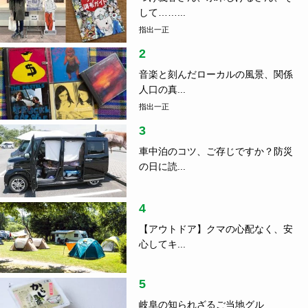
指出一正の視点
2021.01.12
第八講が開講！こおりやま街の学校、大好評です！
ランキング
1
つげ義春さん、水木しげるさん、そ
して……...
指出一正
2
音楽と刻んだローカルの風景、関係
人口の真...
指出一正