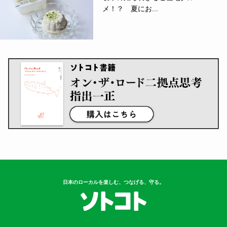
3
車中泊のコツ、ご存じですか？防災
の日に読...
4
【アウトドア】クマの心配なく、安
心してキ...
5
岐阜の知られざるご当地グル
メ！？ 夏にお...