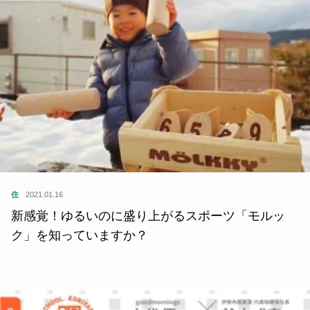
住
2021.01.31
ユビヤド…？「指宿」なんと読む？【読めたらすご
い地名】