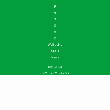
衣
食
住
遊
守
学
Well-being
SDGs
News
お問い合わせ
ニュースリリースはこちら
広告掲載について
利用規約
プライバシーポリシー
運営会社
サイトマップ
©
sotokoto online