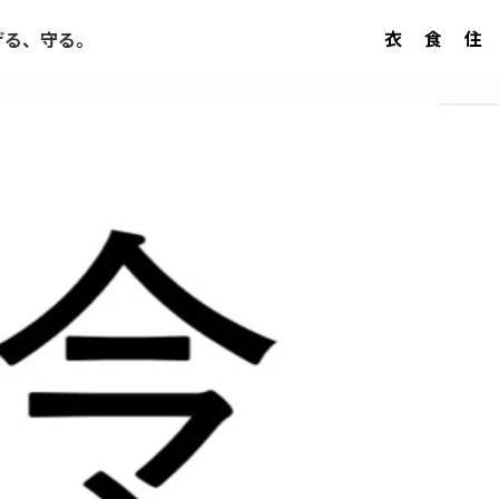
衣
食
住
げる、守る。