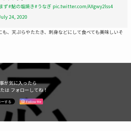
まず
#鮎の塩焼き
#うなぎ
pic.twitter.com/AXgwy2lss4
July 24, 2020
にも、天ぷらやたたき、刺身などにして食べても美味しいそ
事が気に入ったら
または フォローしてね！
Follow Me