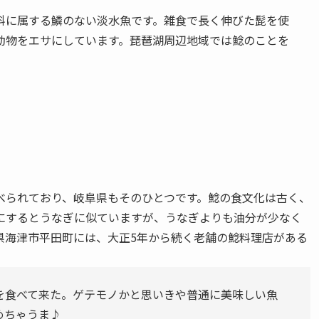
科に属する鱗のない淡水魚です。雑食で長く伸びた髭を使
動物をエサにしています。琵琶湖周辺地域では鯰のことを
べられており、岐阜県もそのひとつです。鯰の食文化は古く、
にするとうなぎに似ていますが、うなぎよりも油分が少なく
県海津市平田町には、大正5年から続く老舗の鯰料理店がある
を食べて来た。ゲテモノかと思いきや普通に美味しい魚
めちゃうま♪