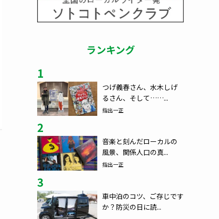
ランキング
1
つげ義春さん、水木しげ
るさん、そして……...
指出一正
2
音楽と刻んだローカルの
風景、関係人口の真...
指出一正
3
車中泊のコツ、ご存じです
か？防災の日に読...