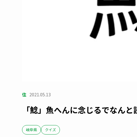
住
2021.05.13
「鯰」魚へんに念じるでなんと
岐阜県
クイズ