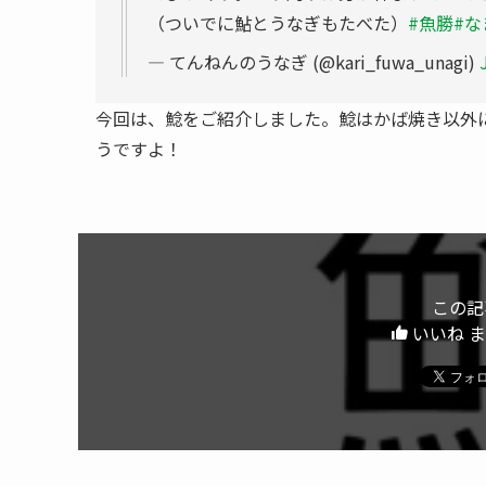
（ついでに鮎とうなぎもたべた）
#魚勝
#な
— てんねんのうなぎ (@kari_fuwa_unagi)
今回は、鯰をご紹介しました。鯰はかば焼き以外
うですよ！
この記
いいね 