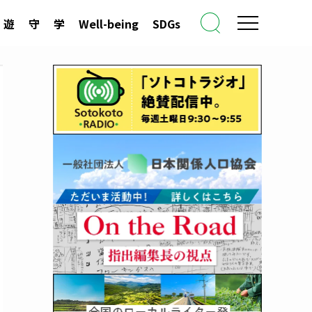
遊
守
学
Well-being
SDGs