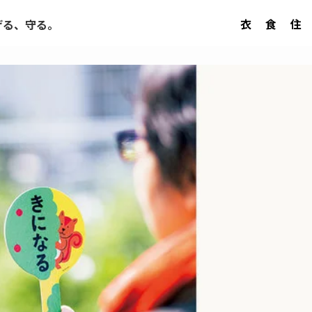
衣
食
住
げる、守る。