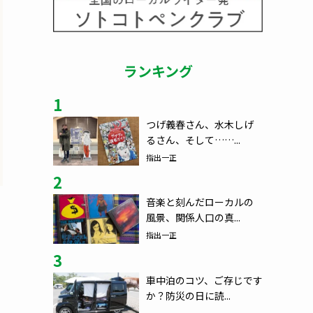
ランキング
1
つげ義春さん、水木しげ
るさん、そして……...
指出一正
2
音楽と刻んだローカルの
風景、関係人口の真...
指出一正
3
車中泊のコツ、ご存じです
か？防災の日に読...