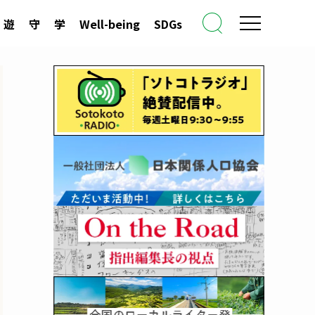
遊
守
学
Well-being
SDGs