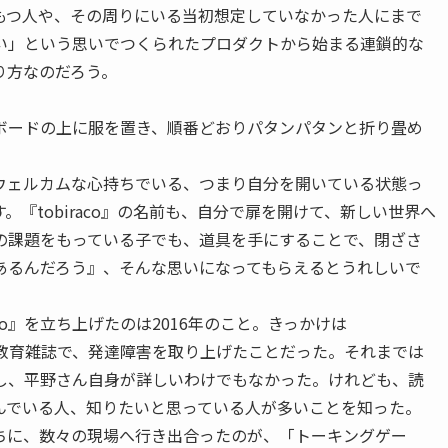
もつ人や、その周りにいる当初想定していなかった人にまで
い」という思いでつくられたプロダクトから始まる連鎖的な
り方なのだろう。
ボードの上に服を置き、順番どおりパタンパタンと折り畳め
ウェルカムな心持ちでいる、つまり自分を開いている状態っ
『tobiraco』の名前も、自分で扉を開けて、新しい世界へ
の課題をもっている子でも、道具を手にすることで、閉ざさ
あるんだろう』、そんな思いになってもらえるとうれしいで
co』を立ち上げたのは2016年のこと。きっかけは
ていた教育雑誌で、発達障害を取り上げたことだった。それまでは
し、平野さん自身が詳しいわけでもなかった。けれども、読
んでいる人、知りたいと思っている人が多いことを知った。
ちに、数々の現場へ行き出合ったのが、「トーキングゲー