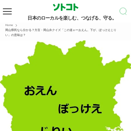
日本のローカルを楽しむ、つなげる、守る。
Home
岡山県民なら分かる？︎方言・岡山弁クイズ「この道ゃーおえん。下が、ぼっけえじり
い」の意味は？