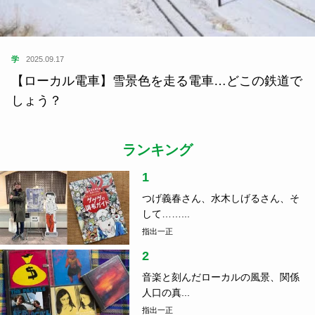
学
2025.09.17
【ローカル電車】雪景色を走る電車…どこの鉄道で
しょう？
ランキング
1
つげ義春さん、水木しげるさん、そ
して……...
指出一正
2
音楽と刻んだローカルの風景、関係
人口の真...
指出一正