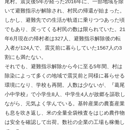
尾村。震災後5年が経った2016年に、一部地域を除
いて避難指示が解除され、村民の帰還が始まった。
しかし、避難先での生活が軌道に乗りつつあった頃
でもあり、戻ってくる村民の数は限られていた。21
年6月現在の帰村者は327人、避難指示解除後の転
入者が124人で、震災前に暮らしていた1567人の3
割にも満たない。
それでも、避難指示解除から今に至る5年間、村は
除染によって多くの地域で震災前と同様に暮らせる
環境になり、学校も再開。人数は少ないが、『葛尾
小中学校』で小学生8人、中学生4人が故郷を謳歌し
ながら、元気よく学んでいる。基幹産業の農畜産業
も息を吹き返し、米の全量全袋検査をはじめ農作物
は安全を確認して出荷。数社の企業の工場も稼働し