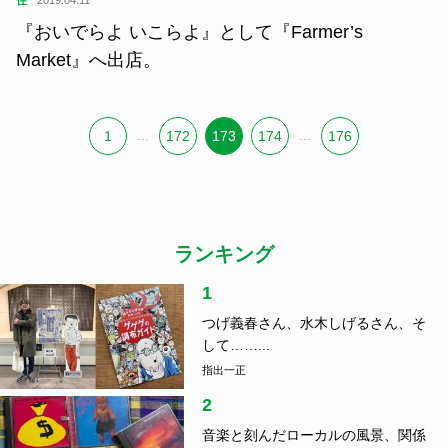
住
2019.04.11
『おいでらよ いこらよ』として『Farmer’s
Market』へ出店。
1
...
172
173
174
...
176
ランキング
1
つげ義春さん、水木しげるさん、そ
して……...
指出一正
2
音楽と刻んだローカルの風景、関係