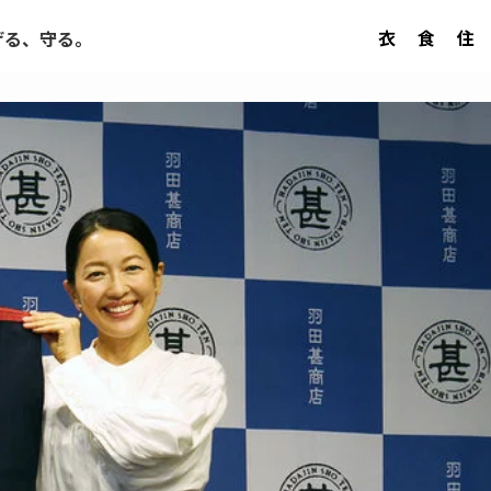
衣
食
住
げる、守る。