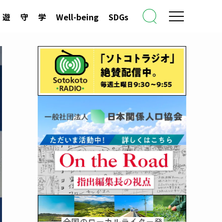
遊
守
学
Well-being
SDGs