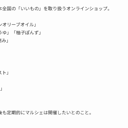
の柄をモチーフにしたもの。
。今50歳、人生100年時代なので、長く続けられたら」と語
た実店舗「羽田甚マルシェ」も大盛況。オンラインショップ
ェ限定商品も販売された。