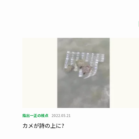
羽田甚マルシェでは、羽田さんご自身も接客。今
この記
いいね 
よかっ