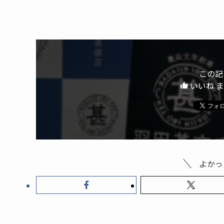
羽田甚マルシェで販売された有機米ぬか漬け。有
体にいい、心に優しい、羽田さんセレクトの商品
羽田甚商店
６代目店主・羽田美智子さんがセレクトした、日
現在取り扱っているのは、以下の９品。
小豆島ヘルシーランドの「エキストラヴァージ
やまひら醤油の「国産丸大豆醤油」「だししょ
サンコウフーズの濃縮しじみエキス「しじみの
千鳥屋糸島別荘のマーマレード「糸島ジュエル
庄分酢の昔ながらの製法で作られた「お酢」
徳永水産のパリッと噛みやすい「有明のり」
M”s aromaの「羽田美智子オリジナルアロマミ
菜香やの無農薬米の「有機米ぬか床」
ヘルシアプラスの「羽田甚店主のosekkai雑穀
（羽田甚商店
https://hadajinshop.co.jp
）