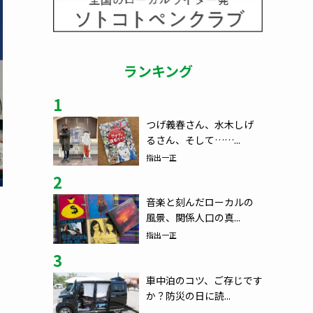
ランキング
1
つげ義春さん、水木しげ
るさん、そして……...
指出一正
2
音楽と刻んだローカルの
風景、関係人口の真...
指出一正
3
車中泊のコツ、ご存じです
か？防災の日に読...