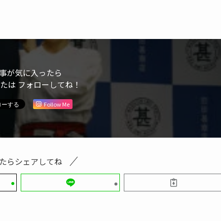
機米ぬか床は早々と完売！
を取り扱う「羽田甚商店」、ぜひ一度、のぞいてみて。
本全国の「いいもの」を取り扱うオンラインショップ。
ンオリーブオイル」
うゆ」「柚子ぽんず」
恵み」
」
スト」
米」