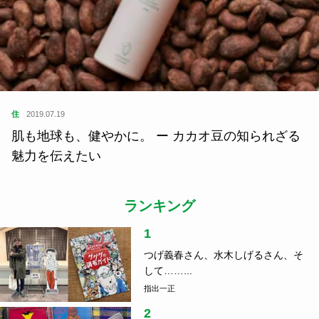
肌も地球も、健やかに。 ー カカオ豆の知られざる
魅力を伝えたい
ランキング
1
つげ義春さん、水木しげるさん、そ
して……...
指出一正
2
音楽と刻んだローカルの風景、関係
人口の真...
指出一正
3
車中泊のコツ、ご存じですか？防災
の日に読...