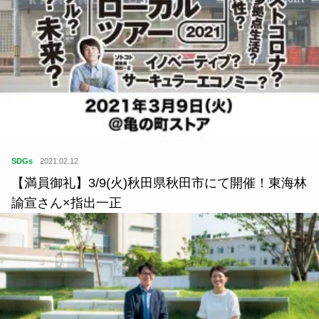
SDGs
2021.02.12
【満員御礼】3/9(火)秋田県秋田市にて開催！東海林
諭宣さん×指出一正
SDGs
2022.08.05
大阪公立大学現代システム科学域准教授 黒田桂菜×