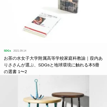
SDGs
2021.09.14
お茶の水女子大学附属高等学校家庭科教諭｜葭内あ
りささんが選ぶ、SDGsと地球環境に触れる本5冊
の選書 1〜2