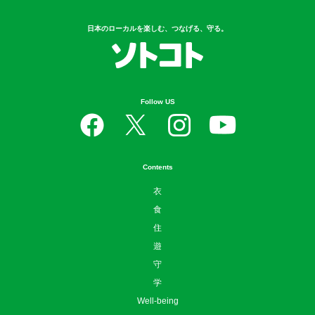
日本のローカルを楽しむ、つなげる、守る。
Follow US
Contents
衣
食
住
遊
守
学
Well-being