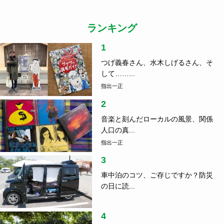
ランキング
1
つげ義春さん、水木しげるさん、そ
して……...
指出一正
2
音楽と刻んだローカルの風景、関係
人口の真...
指出一正
3
車中泊のコツ、ご存じですか？防災
の日に読...
4