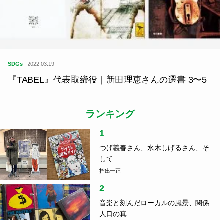
SDGs
2022.03.19
『TABEL』代表取締役｜新田理恵さんの選書 3〜5
ランキング
1
つげ義春さん、水木しげるさん、そ
して……...
指出一正
2
音楽と刻んだローカルの風景、関係
人口の真...