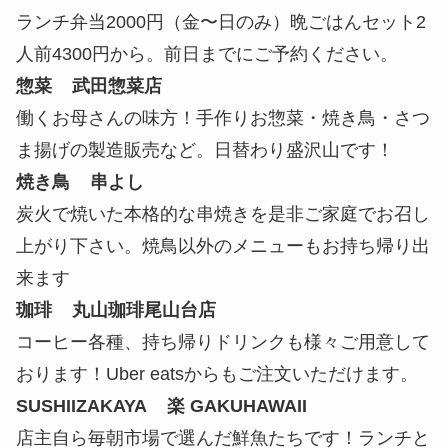
ランチ弁当2000円（金〜日のみ）晩ごはんセット2
人前4300円から。前日までにご予約ください。
惣菜 武田惣菜店
働くお母さんの味方！手作りお惣菜・焼き鳥・さつ
ま揚げの製造販売など。日替わり盛沢山です！
焼き鳥 串よし
炭火で焼いた本格的な串焼きを是非ご家庭でお召し
上がり下さい。焼鳥以外のメニューもお持ち帰り出
来ます
珈琲 丸山珈琲尾山台店
コーヒー各種、持ち帰りドリンクも様々ご用意して
おります！Uber eatsからもご注文いただけます。
SUSHIIZAKAYA 楽 GAKUHAWAII
店主自ら毎朝市場で選んだ鮮魚たちです！ランチと