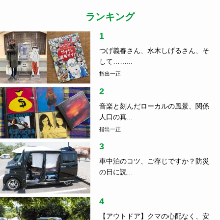
指出一正
2
音楽と刻んだローカルの風景、関係
人口の真...
指出一正
3
車中泊のコツ、ご存じですか？防災
の日に読...
4
【アウトドア】クマの心配なく、安
心してキ...
5
岐阜の知られざるご当地グル
メ！？ 夏にお...