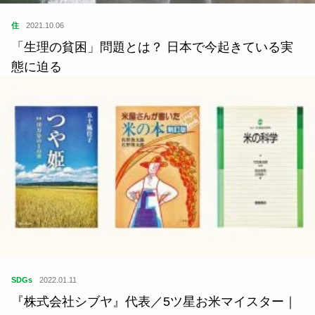
SDGs
2022.01.11
『株式会社シブヤ』代表／5ツ星お米マイスター｜
澁谷梨絵さんの選書 3〜5