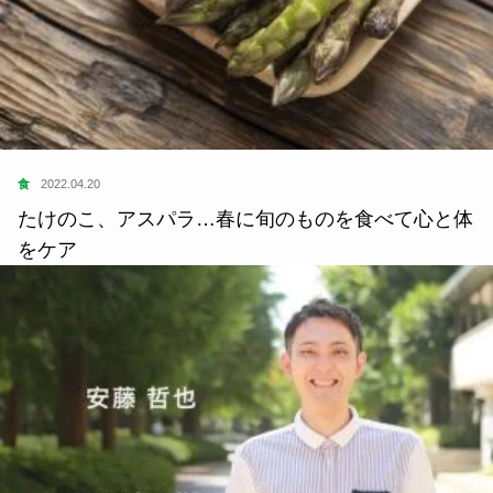
食
2022.04.20
たけのこ、アスパラ…春に旬のものを食べて心と体
をケア
学
2022.03.22
大人になるって、面白い。 遊びと「共育」で子ど