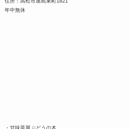
・甘味茶屋ぶどうの木
高松市中心の繁華街にある甘味店。年中あん餅雑煮
が食べられます。
住所：高松市百間町2-1
休：月曜 ※1月1日は店休