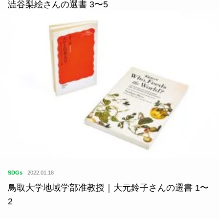
SDGs
2022.01.18
鳥取大学地域学部准教授｜大元鈴子さんの選書 1〜
2
ランキング
1
つげ義春さん、水木しげるさん、そ
して……...