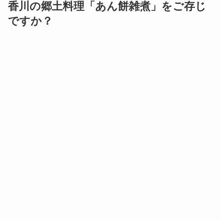
いりこのダシ、白味噌、大根と金時人参の紅白、そ
して餡入りの丸餅で作るのが香川県の郷土料理「あ
ん餅雑煮」。江戸時代に贅沢品であった砂糖を、せ
めて正月には味わおうという思いから、雑煮にあん
餅を入れるようになったと言われています。意外な