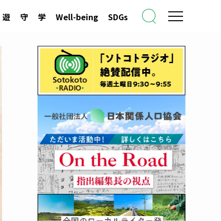
遊
守
学
Well-being
SDGs