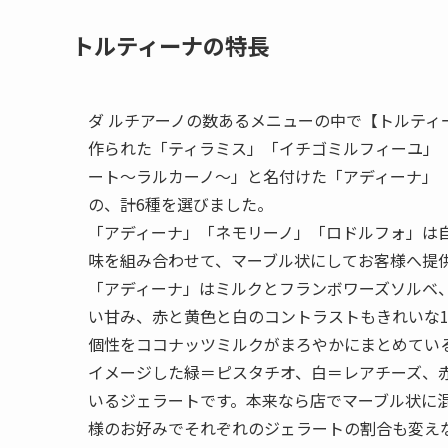
トルティーナの特長
ダ ルチアーノの数あるメニューの中で【トルテ
作られた「ティラミス」「イチゴミルフィーユ」
ート～ラルカーノ～」と名付けた「アディーナ」
の、計6種を選びました。
「アディーナ」「ネモリーノ」「ロドルフォ」は自
味を組み合わせて、マーブル状にしてお客様へ提
「アディーナ」はミルクとフランボワーズソルベ
い甘み、赤と黄色と白のコントラストもきれいな
個性をココナッツミルクがまろやかにまとめてい
イメージした緑＝ピスタチオ、白＝レアチーズ、
いるジェラートです。本来なら店でマーブル状に
様のお好みでそれぞれのジェラートの割合も変え