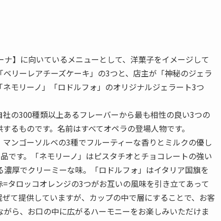
ィーナ】に向いているメニューとして、洋菓子をイメージして
「ベリーレアチーズケーキ」の3つと、店主が「神秘のジェラ
「ネモリーノ」「ロドルフォ」のオリジナルジェラート3つ
社の300種類以上あるフレーバーから最も相性の良い3つの
供するものです。名前はすべてオペラの登場人物です。
、マンゴーソルベの3種でフルーティーな香りとミルクの優し
1品です。「ネモリーノ」はピスタチオとチョコレートの強い
る濃厚でクリーミーな味。「ロドルフォ」はイタリア国旗を
赤=タロッコオレンジの3つがお互いの風味を引き立てあって
混ぜて提供していますが、カップの中で層にすることで、お客
ながら、お口の中に広がるハーモニーをお楽しみいただけま