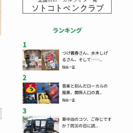
ランキング
1
つげ義春さん、水木しげ
るさん、そして……...
指出一正
2
音楽と刻んだローカルの
風景、関係人口の真...
指出一正
3
車中泊のコツ、ご存じです
か？防災の日に読...