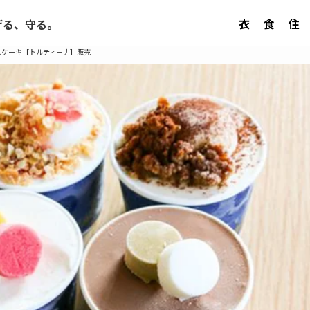
衣
食
住
げる、守る。
スケーキ【トルティーナ】販売