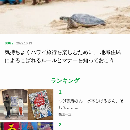
SDGs
2022.10.13
気持ちよくハワイ旅行を楽しむために、 地域住民
によろこばれるルールとマナーを知っておこう
ランキング
1
つげ義春さん、水木しげるさん、そ
して……...
指出一正
2
音楽と刻んだローカルの風景、関係
人口の真...
指出一正
3
車中泊のコツ、ご存じですか？防災