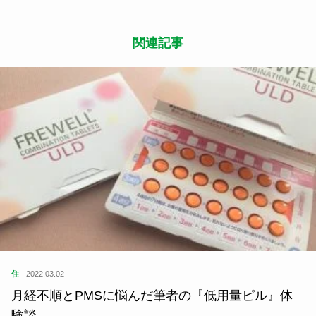
関連記事
住
2022.03.02
月経不順とPMSに悩んだ筆者の『低用量ピル』体
験談