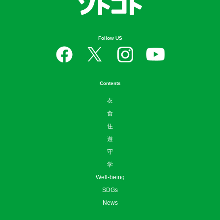
Follow US
Contents
衣
食
住
遊
守
学
Well-being
SDGs
News