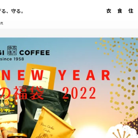
衣
食
住
げる、守る。
売