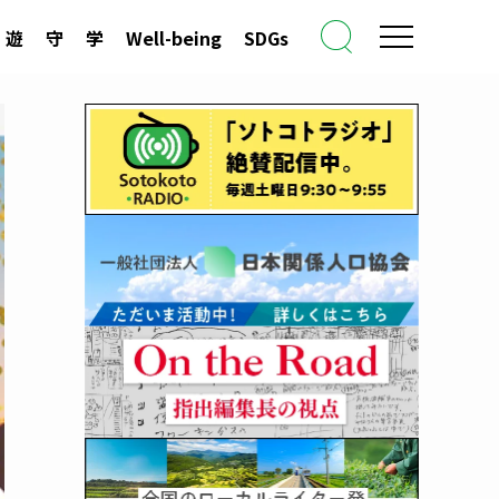
遊
守
学
Well-being
SDGs