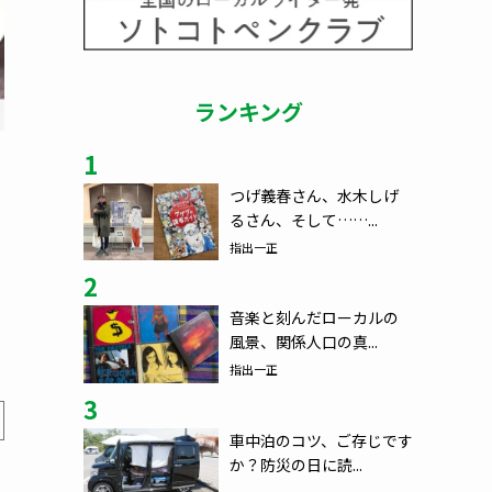
ランキング
1
つげ義春さん、水木しげ
るさん、そして……...
指出一正
2
音楽と刻んだローカルの
風景、関係人口の真...
指出一正
3
車中泊のコツ、ご存じです
か？防災の日に読...