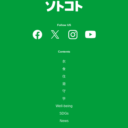
Follow US
Contents
衣
食
住
遊
守
学
Well-being
SDGs
News