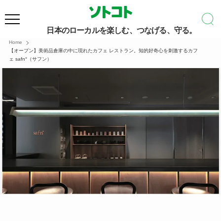
日本のローカルを楽しむ、つなげる、守る。
Home
【オープン】美術品倉庫の中に現れたカフェ レストラン。知的好奇心を刺激するカフ
ェ safn°（サフン）