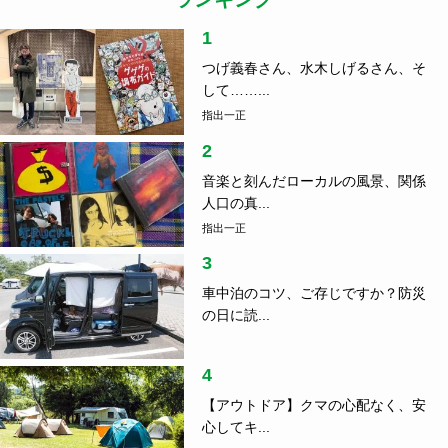
1
つげ義春さん、水木しげるさん、そ
して……...
指出一正
2
音楽と刻んだローカルの風景、関係
人口の真...
指出一正
3
車中泊のコツ、ご存じですか？防災
の日に読...
4
【アウトドア】クマの心配なく、安
心してキ...