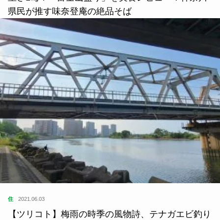
県民が推す味奈登庵の絶品そば
住
2021.06.03
【ツリコト】梅雨の時季の風物詩、テナガエビ釣り