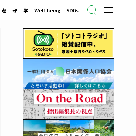
遊
守
学
Well-being
SDGs