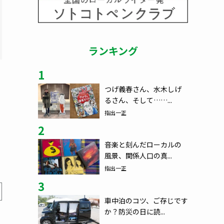
ランキング
1
つげ義春さん、水木しげ
るさん、そして……...
指出一正
2
音楽と刻んだローカルの
風景、関係人口の真...
指出一正
3
車中泊のコツ、ご存じです
か？防災の日に読...