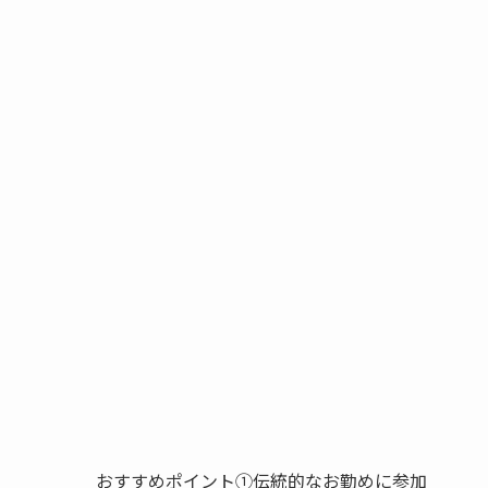
おすすめポイント①伝統的なお勤めに参加
日蓮宗の総本山である身延山久遠寺まで徒歩10分
希望者は久遠寺で実施される朝のお勤めに参加可能
です。
おすすめポイント②現代風にアレンジされた精進
身延町の特産品「湯葉」をはじめ、地元の食材を
おすすめポイント③心と体を整える体験メニュー
お寺の本堂に先生を招く「プライベートヨガレッ