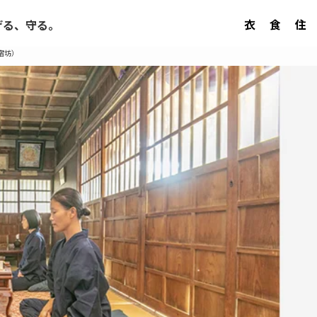
衣
食
住
げる、守る。
宿坊）