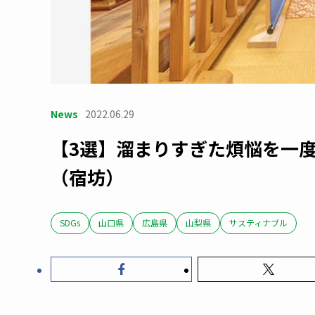
News
2022.06.29
【3選】溜まりすぎた煩悩を一
（宿坊）
SDGs
山口県
広島県
山梨県
サスティナブル