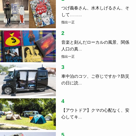
つげ義春さん、水木しげるさん、そ
して……...
指出一正
2
音楽と刻んだローカルの風景、関係
人口の真...
指出一正
3
車中泊のコツ、ご存じですか？防災
の日に読...
4
【アウトドア】クマの心配なく、安
心してキ...
5