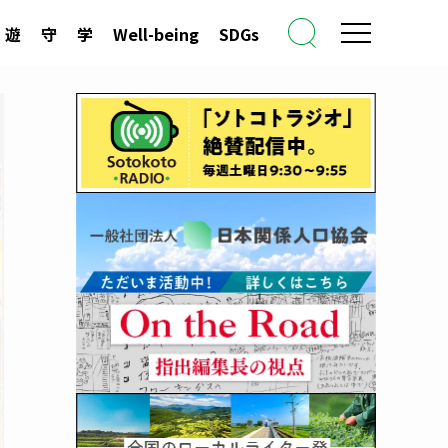
遊
守
学
Well-being
SDGs