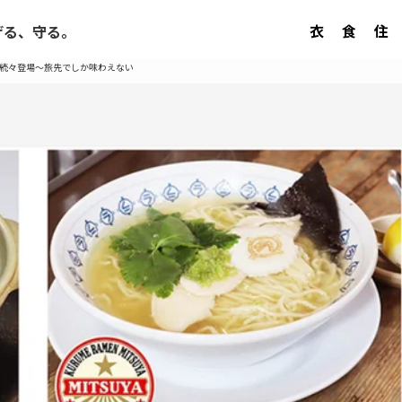
衣
食
住
げる、守る。
新店続々登場～旅先でしか味わえない