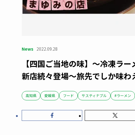
News
2022.09.28
【四国ご当地の味】～冷凍ラーメン
新店続々登場～旅先でしか味わ
高知県
愛媛県
フード
サスティナブル
#ラーメン