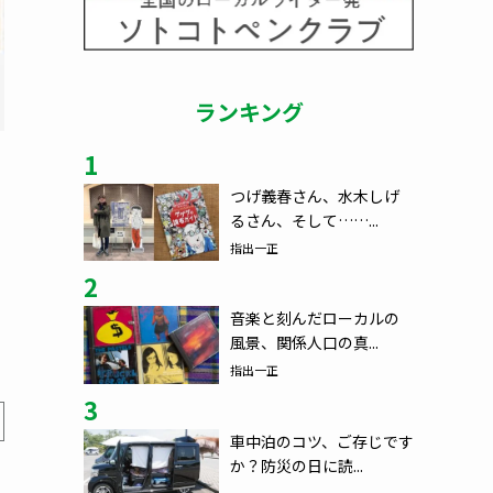
ランキング
1
つげ義春さん、水木しげ
るさん、そして……...
指出一正
2
音楽と刻んだローカルの
風景、関係人口の真...
指出一正
3
車中泊のコツ、ご存じです
か？防災の日に読...