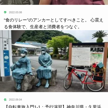
学
2022.03.08
“食のリレー”のアンカーとしてすべきこと。 心震え
る食体験で、生産者と消費者をつなぐ。
住
2022.09.04
【自転車旅入門1-1：予行演習】神奈川県・久里浜