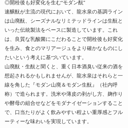
◎開栓後も好変化を生む“モダン酛”
速醸酛が主流の現代において、龍水泉の基調ライン
は山廃酛、シーズナルなリミテッドラインは生酛と
いった伝統製法をベースに製造しています。これ
は、良質な乳酸菌にこだわることで開栓後も好変化
を生み、食とのマリアージュをより確かなものにし
たいという考えに基づいています。
山廃酛・生酛と聞くと、重く日本酒臭い従来の酒を
想起されるかもしれませんが、龍水泉はそれらと一
線を角した『モダン山廃＆モダン生酛』（社内呼
称）で造られます。洗米や薄皮の剥がし方、麹作り
や酵母の組合せなどをモダナイゼーションすること
で、口当たりがよく飲みやすい程よい重厚感とフル
ーティーな味わいを実現しています。