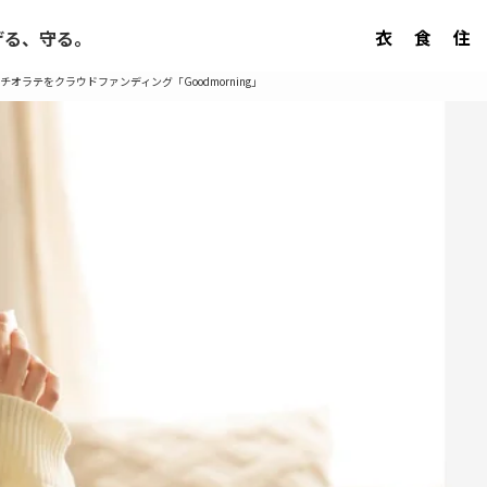
衣
食
住
げる、守る。
ラテをクラウドファンディング「Goodmorning」