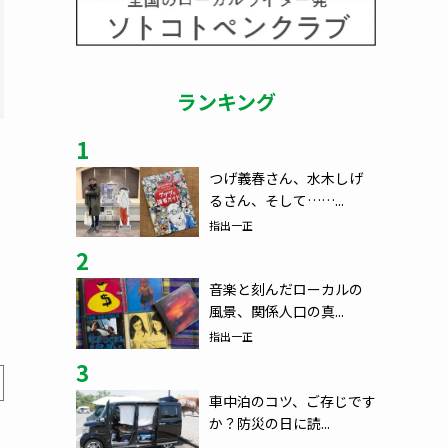
ランキング
1
つげ義春さん、水木しげ
るさん、そして……...
指出一正
2
音楽と刻んだローカルの
風景、関係人口の真...
指出一正
3
車中泊のコツ、ご存じです
か？防災の日に読...