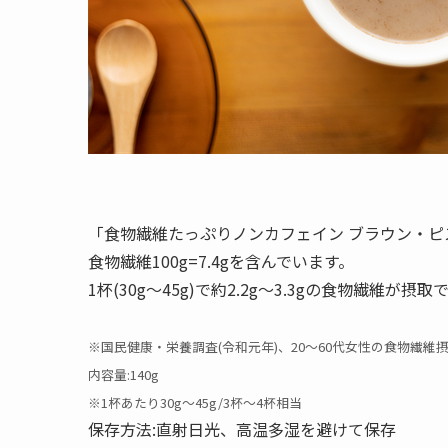
「食物繊維たっぷりノンカフェイン ブラウン・ピ
食物繊維100g=7.4gを含んでいます。
1杯(30g〜45g)で約2.2g〜3.3gの食物繊維が
※国民健康・栄養調査(令和元年)、20～60代女性の食物繊維
内容量:140g
※1杯あたり30g〜45g/3杯〜4杯相当
保存方法:直射日光、高温多湿を避けて保存