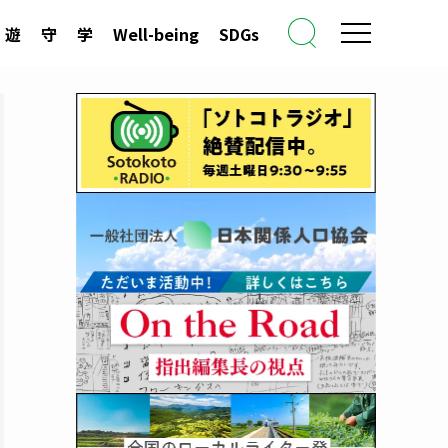
遊
守
学
Well-being
SDGs