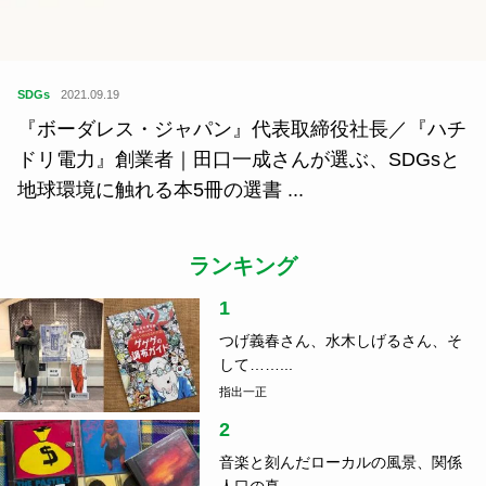
SDGs
2021.09.19
『ボーダレス・ジャパン』代表取締役社長／『ハチ
ドリ電力』創業者｜田口一成さんが選ぶ、SDGsと
地球環境に触れる本5冊の選書 ...
ランキング
1
つげ義春さん、水木しげるさん、そ
して……...
指出一正
2
音楽と刻んだローカルの風景、関係
人口の真...