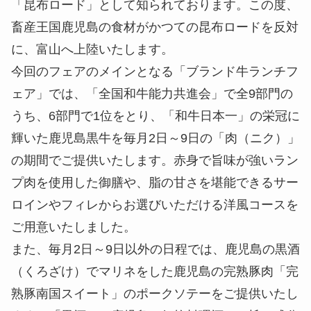
「昆布ロード」として知られております。この度、
畜産王国鹿児島の食材がかつての昆布ロードを反対
に、富山へ上陸いたします。
今回のフェアのメインとなる「ブランド牛ランチフ
ェア」では、「全国和牛能力共進会」で全9部門の
うち、6部門で1位をとり、「和牛日本一」の栄冠に
輝いた鹿児島黒牛を毎月2日～9日の「肉（ニク）」
の期間でご提供いたします。赤身で旨味が強いラン
プ肉を使用した御膳や、脂の甘さを堪能できるサー
ロインやフィレからお選びいただける洋風コースを
ご用意いたしました。
また、毎月2日～9日以外の日程では、鹿児島の黒酒
（くろざけ）でマリネをした鹿児島の完熟豚肉「完
熟豚南国スイート」のポークソテーをご提供いたし