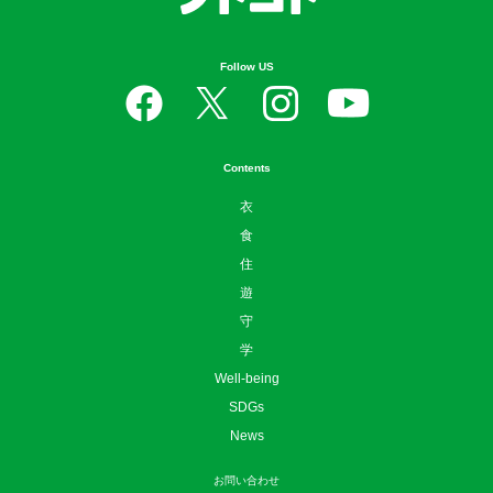
Follow US
Contents
衣
食
住
遊
守
学
Well-being
SDGs
News
お問い合わせ