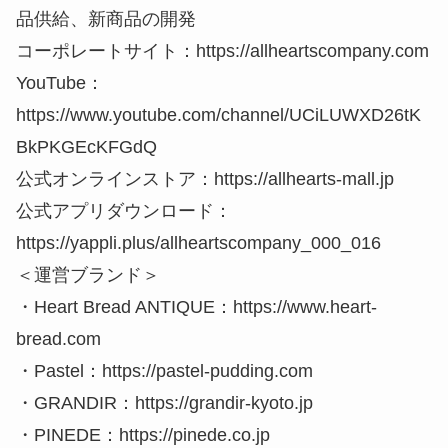
品供給、新商品の開発
コーポレートサイト：https://allheartscompany.com
YouTube：
https://www.youtube.com/channel/UCiLUWXD26tK
BkPKGEcKFGdQ
公式オンラインストア：https://allhearts-mall.jp
公式アプリダウンロード：
https://yappli.plus/allheartscompany_000_016
＜運営ブランド＞
・Heart Bread ANTIQUE：https://www.heart-
bread.com
・Pastel：https://pastel-pudding.com
・GRANDIR：https://grandir-kyoto.jp
・PINEDE：https://pinede.co.jp