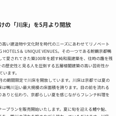
けの「川床」を5月より開放
の高い建造物や文化財を時代のニーズにあわせてリノベート
OTELS＆ UNIQUE VENUES。その一つである鮒鶴京都鴨
て愛されてきた築100年を超す純和風建築を、往時の趣を残
その歴史性と見る人を圧倒する五層楼閣建築の高い芸術性か
ています。
9月の期間限定で川床を開放しています。川床は京都では夏の
床は鴨川沿い最大規模の床面積を誇ります。目の前を流れる
りありと伝わり、京都らしい夏を感じながらフレンチ料理を
ナープランを販売開始いたします。
夏に旬を迎える鱧や鮎、