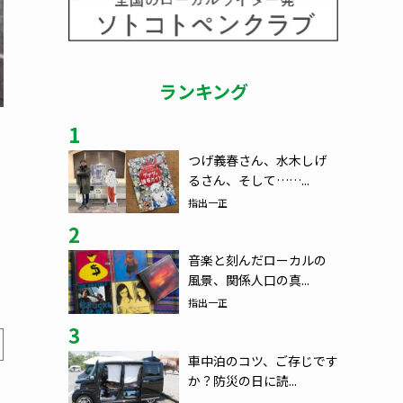
ランキング
1
つげ義春さん、水木しげ
るさん、そして……...
指出一正
2
音楽と刻んだローカルの
風景、関係人口の真...
指出一正
3
車中泊のコツ、ご存じです
か？防災の日に読...