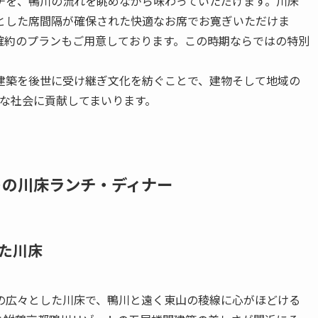
チを、鴨川の流れを眺めながら味わっていただけます。川床
とした席間隔が確保された快適なお席でお寛ぎいただけま
確約のプランもご用意しております。この時期ならではの特別
建築を後世に受け継ぎ文化を紡ぐことで、建物そして地域の
能な社会に貢献してまいります。
ートの川床ランチ・ディナー
た川床
の広々とした川床で、鴨川と遠く東山の稜線に心がほどける