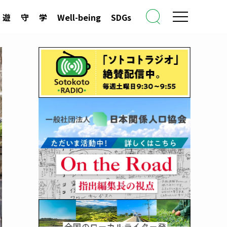
遊
守
学
Well-being
SDGs