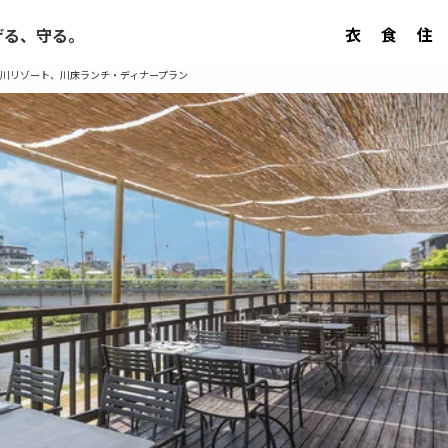
衣
食
住
げる、守る。
鮒鶴京都鴨川リゾート、川床ランチ・ディナープラン