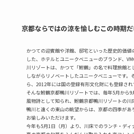
京都ならではの涼を愉しむこの時期だ
かつての迎賓館や洋館、邸宅といった歴史的価値
した、ホテルとユニークべニューのブランド、VMG H
川リゾートは、かつて「鮒鶴」の名で料理旅館とし
しながらリノベートしたユニークべニューです。
ら、2012年には国の登録有形文化財にも登録され
そんな鮒鶴京都鴨川リゾートでは、毎年5月から
風物詩として知られ、鮒鶴京都鴨川リゾートの川
鴨川と遠くの東山の眺望からは、京都の四季があ
お愉しみいただけます。
今年も5月1日（月）より、川床でのランチ・ディ