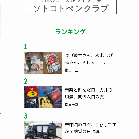
ランキング
1
つげ義春さん、水木しげ
るさん、そして……...
指出一正
2
音楽と刻んだローカルの
風景、関係人口の真...
指出一正
3
車中泊のコツ、ご存じです
か？防災の日に読...