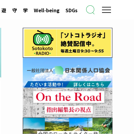
遊
守
学
Well-being
SDGs