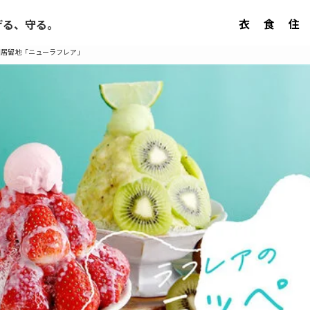
衣
食
住
げる、守る。
旧居留地「ニューラフレア」