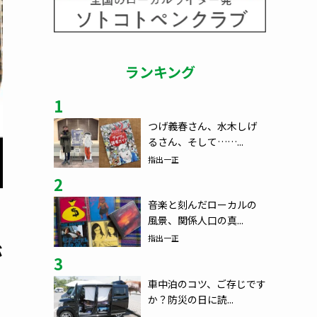
ランキング
1
つげ義春さん、水木しげ
るさん、そして……...
指出一正
2
音楽と刻んだローカルの
風景、関係人口の真...
指出一正
が
3
車中泊のコツ、ご存じです
か？防災の日に読...