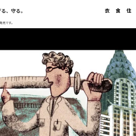
衣
食
住
げる、守る。
発売です。