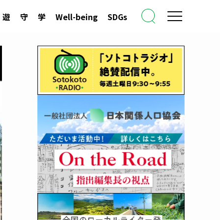
遊
守
学
Well-being
SDGs