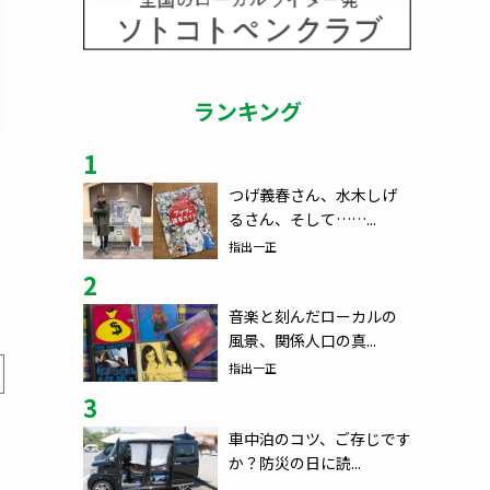
ランキング
1
つげ義春さん、水木しげ
るさん、そして……...
指出一正
2
音楽と刻んだローカルの
風景、関係人口の真...
指出一正
3
車中泊のコツ、ご存じです
か？防災の日に読...