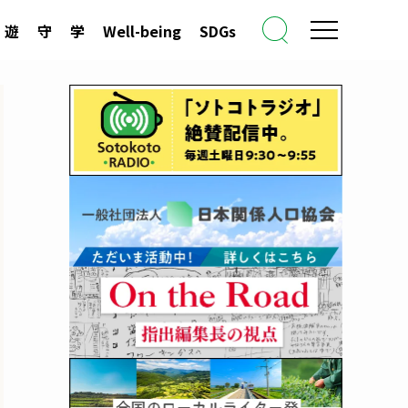
遊
守
学
Well-being
SDGs