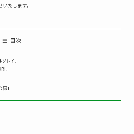
らせいたします。
目次
ルグレイ」
RI」
の森」