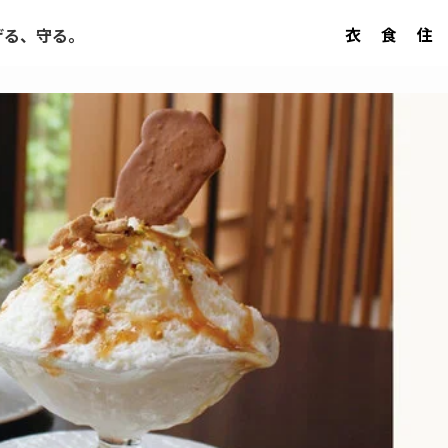
衣
食
住
げる、守る。