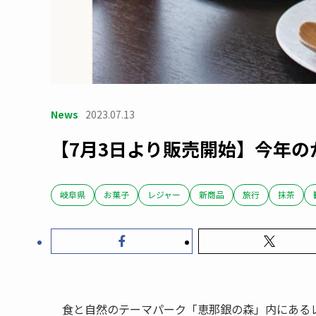
News
2023.07.13
【7月3日より販売開始】今年
岐阜県
お菓子
レジャー
新商品
旅行
抹茶
食と自然のテーマパーク「恵那銀の森」内にある