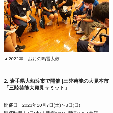
▲2022年 おおの鳴雷太鼓
2. 岩手県大船渡市で開催 |三陸芸能の大見本市
「三陸芸能大発見サミット」
開催⽇｜2023年10⽉7⽇(土)〜8⽇(日)