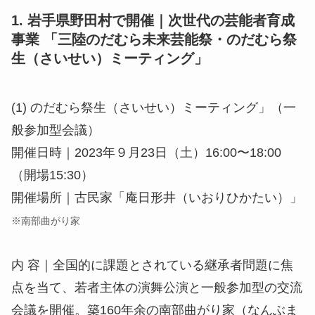
1. 岩手県野田村で開催｜次世代の芸能者育成
事業 「三陸のだむら未来芸能祭・のだむら祭
生（さいせい）ミーティング」
(1) のだむら祭生（さいせい）ミーティング」（一
般参加型会議）
開催⽇時｜2023年９⽉23⽇（⼟）16:00〜18:00
（開場15:30）
開催場所｜古⺠家「庵⽇形井（いおりひかたい）」
※南部曲がり家
内 容｜全国的に課題とされている継承者問題に焦
点を当て、若者主体の演舞公演と一般参加型の交流
会議を開催。築160年余の南部曲がり家（なんぶま