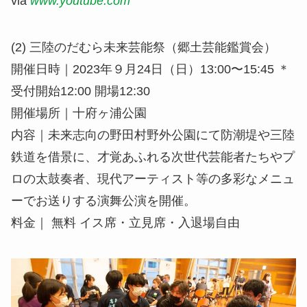
via
www.youtube.com
(2) 三陸のだむら未来芸能祭（郷土芸能鑑賞会）
開催⽇時｜2023年９⽉24⽇（⽇）13:00〜15:45 ＊
受付開始12:00 開場12:30
開催場所｜⼗府ヶ浦公園
内容｜未来志向の野田村野外公園にて防潮堤や三陸
鉄道を借景に、才覚あふれる次世代芸能者たちやプ
ロの太⿎奏者、現代アーティスト等の多彩なメニュ
ーでお送りする演舞公演を開催。
料⾦｜ 無料 イス席・⽴⾒席・⼊退場⾃由