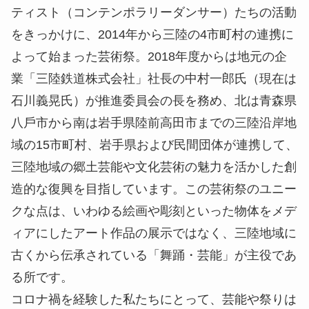
ティスト（コンテンポラリーダンサー）たちの活動
をきっかけに、2014年から三陸の4市町村の連携に
よって始まった芸術祭。2018年度からは地元の企
業「三陸鉄道株式会社」社⻑の中村⼀郎⽒（現在は
⽯川義晃⽒）が推進委員会の⻑を務め、北は⻘森県
⼋⼾市から南は岩⼿県陸前⾼⽥市までの三陸沿岸地
域の15市町村、岩⼿県および⺠間団体が連携して、
三陸地域の郷⼟芸能や⽂化芸術の魅⼒を活かした創
造的な復興を⽬指しています。この芸術祭のユニー
クな点は、いわゆる絵画や彫刻といった物体をメデ
ィアにしたアート作品の展⽰ではなく、三陸地域に
古くから伝承されている「舞踊・芸能」が主役であ
る所です。
コロナ禍を経験した私たちにとって、芸能や祭りは