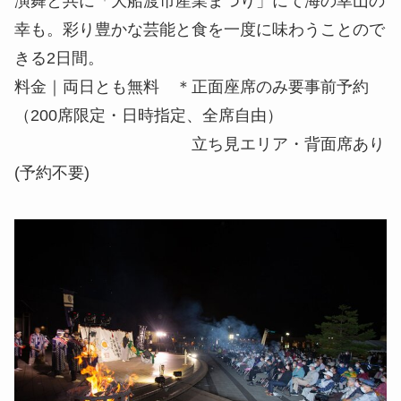
演舞と共に「⼤船渡市産業まつり」にて海の幸⼭の
幸も。彩り豊かな芸能と⾷を⼀度に味わうことので
きる2⽇間。
料⾦｜両⽇とも無料 ＊正⾯座席のみ要事前予約
（200席限定・⽇時指定、全席⾃由）
⽴ち⾒エリア・背⾯席あり
(予約不要)