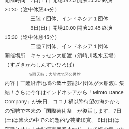
開催時間｜7⽇(⼟)｜開場14:45 開演15:30 終演
20:30（途中休憩45分）
三陸７団体、インドネシア１団体
8⽇(⽇)｜開場10:00 開演10:45 終演
15:30（途中休憩45分）
三陸７団体、インドネシア１団体
開催場所｜キャッセン⼤船渡（須崎川親⽔広場）
（すざきがわしんすいひろば）
※⾬天時：⼤船渡地区公⺠館
内容｜三陸沿岸地域の郷⼟芸能14団体が⼤船渡に集
結！さらに今年はインドネシアから「Miroto Dance
Company」が来⽇。コロナ禍以降待望の海外から
の招聘で本来の「国際芸術祭」が復活します。7⽇
(⼟)は篝⽕の中での幻想的な芸能鑑賞、 8⽇(⽇)は