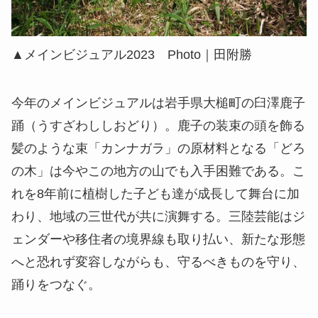
▲メインビジュアル2023 Photo｜田附勝
今年のメインビジュアルは岩手県大槌町の臼澤鹿子
踊（うすざわししおどり）。鹿子の装束の頭を飾る
髪のような束「カンナガラ」の原材料となる「どろ
の木」は今やこの地方の山でも入手困難である。こ
れを8年前に植樹した子ども達が成長して舞台に加
わり、地域の三世代が共に演舞する。三陸芸能はジ
ェンダーや移住者の境界線も取り払い、新たな形態
へと恐れず変容しながらも、守るべきものを守り、
踊りをつなぐ。