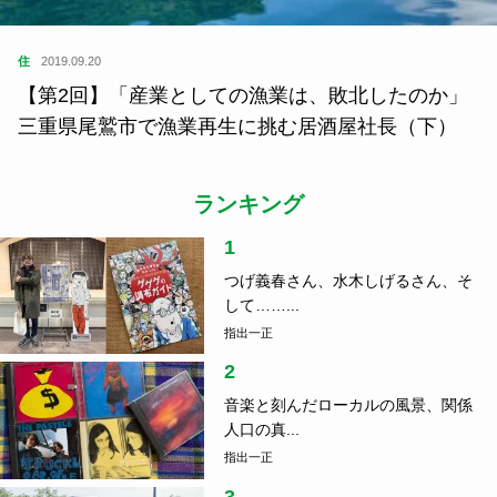
住
2019.09.20
【第2回】「産業としての漁業は、敗北したのか」
三重県尾鷲市で漁業再生に挑む居酒屋社長（下）
ランキング
1
つげ義春さん、水木しげるさん、そ
して……...
指出一正
2
音楽と刻んだローカルの風景、関係
人口の真...
指出一正
3