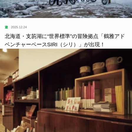
遊
2025.12.24
北海道・支笏湖に“世界標準”の冒険拠点「鶴雅アド
ベンチャーベースSIRI（シリ）」が出現！