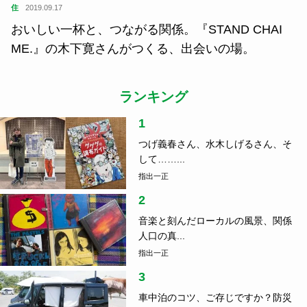
住
2019.09.17
おいしい一杯と、つながる関係。『STAND CHAI
ME.』の木下寛さんがつくる、出会いの場。
ランキング
1
つげ義春さん、水木しげるさん、そ
して……...
指出一正
2
音楽と刻んだローカルの風景、関係
人口の真...
指出一正
3
車中泊のコツ、ご存じですか？防災