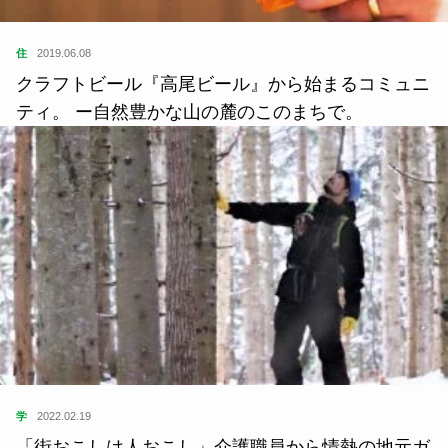
住
2019.06.08
クラフトビール『高尾ビール』から始まるコミュニ
ティ。 ー自然豊かな山の麓のこのまちで。
学
2022.02.19
「街おこしは人おこし」介護職員から情熱の地元ガ