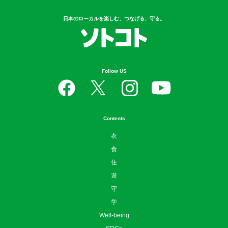
日本のローカルを楽しむ、つなげる、守る。
Follow US
Contents
衣
食
住
遊
守
学
Well-being