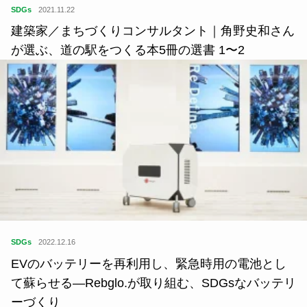
SDGs
2021.11.22
建築家／まちづくりコンサルタント｜角野史和さん
が選ぶ、道の駅をつくる本5冊の選書 1〜2
SDGs
2022.12.16
EVのバッテリーを再利用し、緊急時用の電池とし
て蘇らせる―Rebglo.が取り組む、SDGsなバッテリ
ーづくり