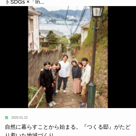
トSDGs ×「In...
住
2020.01.22
自然に暮らすことから始まる。『つくる邸』がたど
り着いた地域づくり。