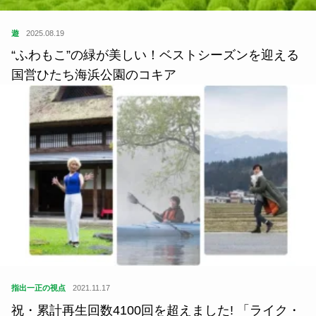
遊
2025.08.19
“ふわもこ”の緑が美しい！ベストシーズンを迎える
国営ひたち海浜公園のコキア
指出一正の視点
2021.11.17
祝・累計再生回数4100回を超えました! 「ライク・