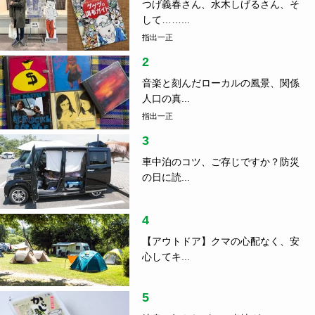
つげ義春さん、水木しげるさん、そ
して……...
指出一正
2
音楽と刻んだローカルの風景、関係
人口の真...
指出一正
3
車中泊のコツ、ご存じですか？防災
の日に読...
4
【アウトドア】クマの心配なく、安
心してキ...
5