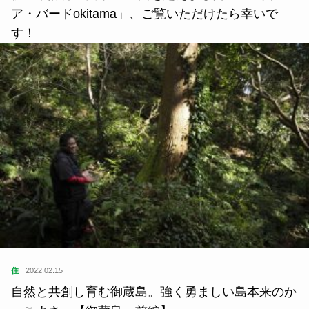
ア・バードokitama」、ご覧いただけたら幸いで
す！
住
2022.02.15
自然と共創し育む御蔵島。強く勇ましい島本来のか