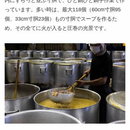
内にずらっと並ぶ寸胴で、ひと鍋ひと鍋手作業で作
っています。多い時は、最大118個（60cm寸胴95
個、33cm寸胴23個）もの寸胴でスープを作るた
め、その全てに火が入ると圧巻の光景です。