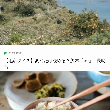
住
2020.12.06
【地名クイズ】あなたは読める？茂木「○○」in長崎
市