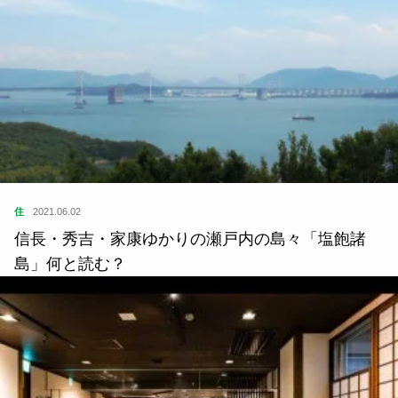
住
2021.06.02
信長・秀吉・家康ゆかりの瀬戸内の島々「塩飽諸
島」何と読む？