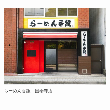
らーめん香龍 国泰寺店