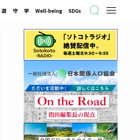
遊
守
学
Well-being
SDGs