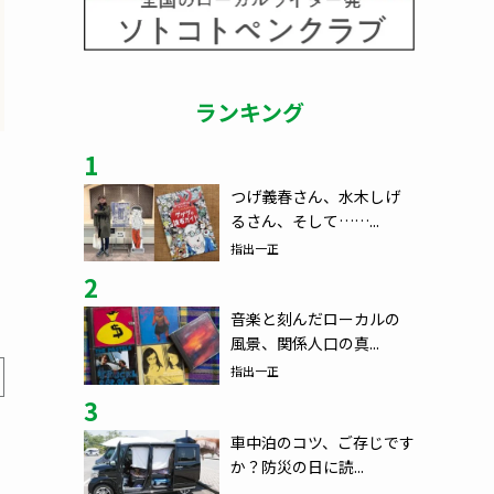
ランキング
1
つげ義春さん、水木しげ
るさん、そして……...
指出一正
2
音楽と刻んだローカルの
風景、関係人口の真...
指出一正
3
車中泊のコツ、ご存じです
か？防災の日に読...