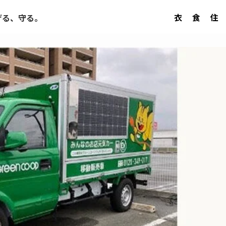
衣
食
住
げる、守る。