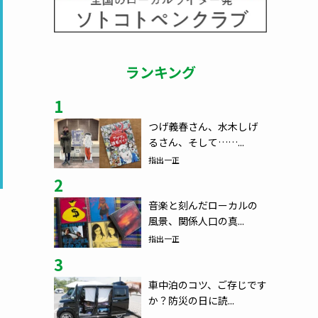
ランキング
1
つげ義春さん、水木しげ
るさん、そして……...
指出一正
2
音楽と刻んだローカルの
風景、関係人口の真...
指出一正
3
車中泊のコツ、ご存じです
か？防災の日に読...