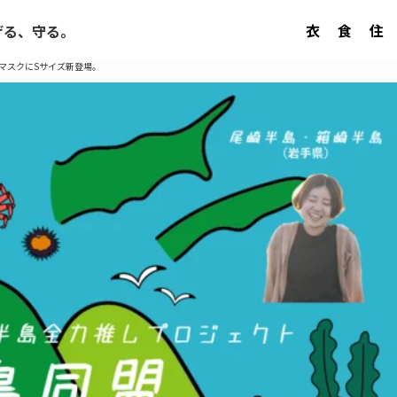
衣
食
住
げる、守る。
マスクにSサイズ新登場。