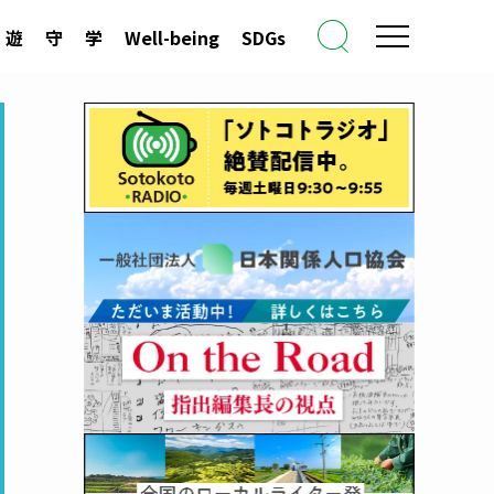
遊
守
学
Well-being
SDGs