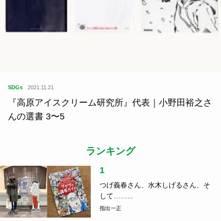
SDGs
2021.11.21
『高原アイスクリーム研究所』代表｜小野田裕之さ
んの選書 3〜5
ランキング
1
つげ義春さん、水木しげるさん、そ
して……...
指出一正