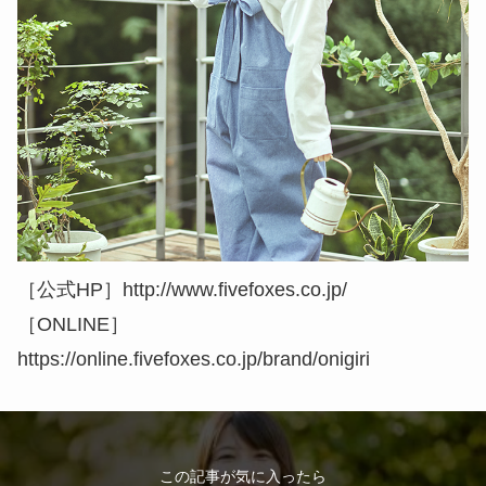
［公式HP］http://www.fivefoxes.co.jp/
［ONLINE］
https://online.fivefoxes.co.jp/brand/onigiri
この記事が気に入ったら