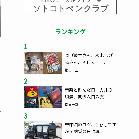
ランキング
1
つげ義春さん、水木しげ
るさん、そして……...
指出一正
2
音楽と刻んだローカルの
風景、関係人口の真...
指出一正
3
車中泊のコツ、ご存じです
か？防災の日に読...