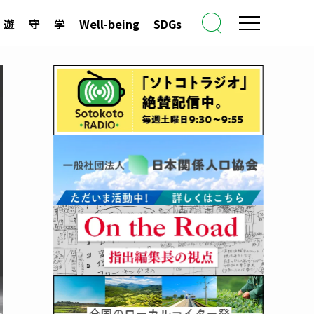
遊
守
学
Well-being
SDGs