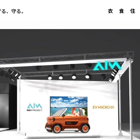
衣
食
住
げる、守る。