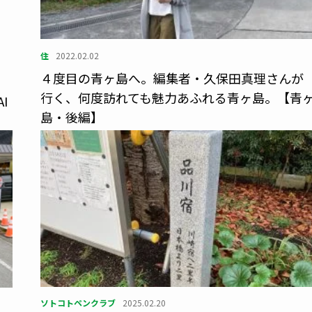
住
2022.02.02
４度目の青ヶ島へ。編集者・久保田真理さんが
行く、何度訪れても魅力あふれる青ヶ島。【青
I
島・後編】
ソトコトペンクラブ
2025.02.20