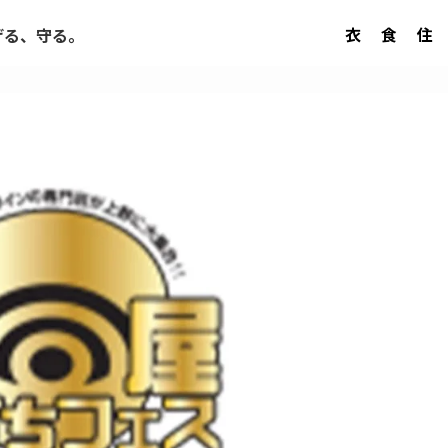
衣
食
住
げる、守る。