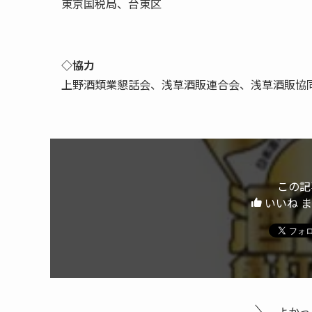
東京国税局、台東区
◇協力
上野酒類業懇話会、浅草酒販連合会、浅草酒販協
この記
いいね 
よかっ