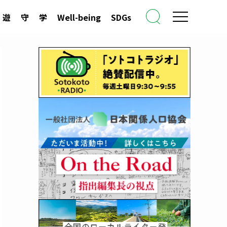
遊
守
学
Well-being
SDGs