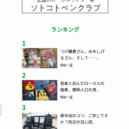
ランキング
1
つげ義春さん、水木しげ
るさん、そして……...
指出一正
2
音楽と刻んだローカルの
風景、関係人口の真...
指出一正
3
車中泊のコツ、ご存じです
か？防災の日に読...