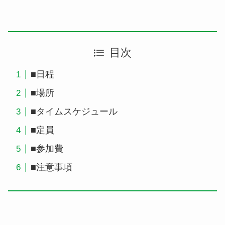
目次
■日程
■場所
■タイムスケジュール
■定員
■参加費
■注意事項