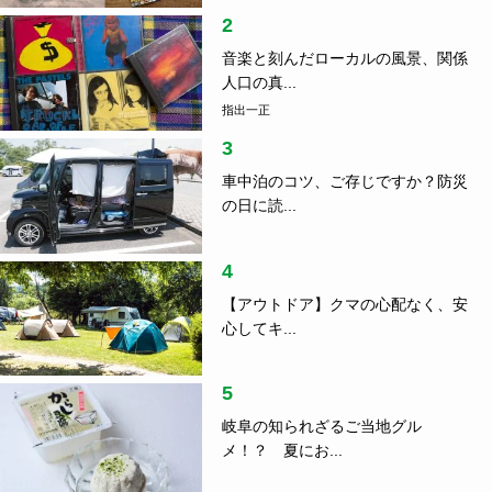
2
音楽と刻んだローカルの風景、関係
人口の真...
指出一正
3
車中泊のコツ、ご存じですか？防災
の日に読...
4
【アウトドア】クマの心配なく、安
心してキ...
5
岐阜の知られざるご当地グル
メ！？ 夏にお...