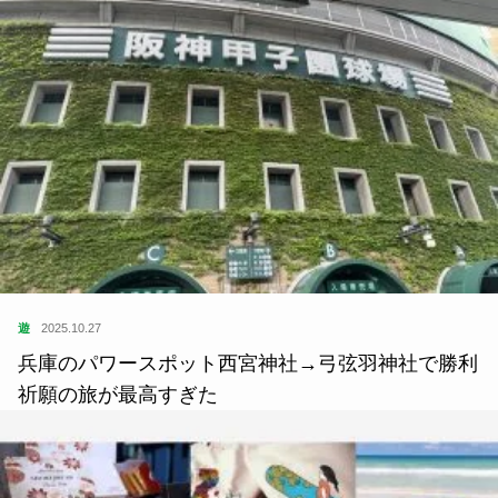
遊
2025.10.27
兵庫のパワースポット西宮神社→弓弦羽神社で勝利
祈願の旅が最高すぎた