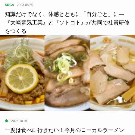
SDGs
2021.11.16
『道の駅阿蘇』スタッフ｜『道の駅阿蘇』総合案内
チームの選書 1〜2
SDGs
2023.08.30
知識だけでなく、体感とともに「自分ごと」に—