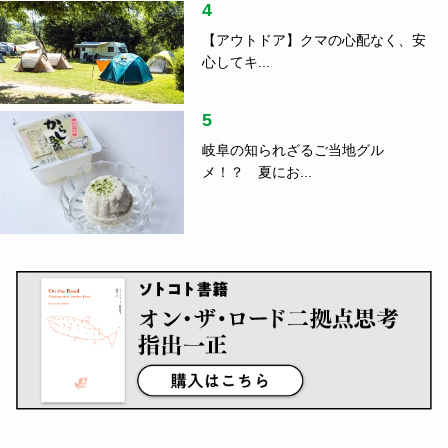
ランキング
1
つげ義春さん、水木しげるさん、そ
して……...
指出一正
2
音楽と刻んだローカルの風景、関係
人口の真...
指出一正
3
車中泊のコツ、ご存じですか？防災
の日に読...
4
【アウトドア】クマの心配なく、安