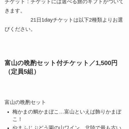
『富山で育む“くらし”を知る！旅』 ガイ
ド：河上めぐみさん（有限会社代表／Uターン
／2才児のママ）
④13:00～13:20 【子育て座談会】富山市のまちな
か・郊外を比較！富山の子育て環境
⑤13:20～13:40 ガイド・河上さんと「富山×子育て
×くらし」深掘りトーク&おすすめスポットツアー
⑥13:40～14:20 【子育て語りカフェ】交流会
定員：10組
チケット：チケットには選べる旅のギフトがついて
きます。