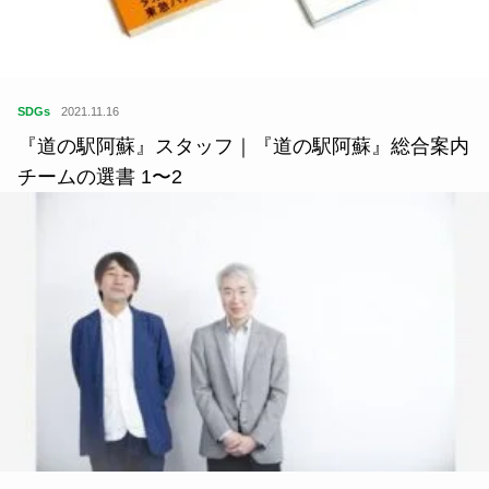
SDGs
2021.11.20
『アットホームサポーターズ』代表取締役／「狩猟
とサウナ」実行委員｜保坂幸德さんが選ぶ、道の駅
をつくる本5冊の選書 1〜2