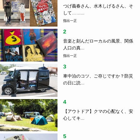
つげ義春さん、水木しげるさん、そ
して……...
指出一正
2
音楽と刻んだローカルの風景、関係
人口の真...
指出一正
3
車中泊のコツ、ご存じですか？防災
の日に読...
4
【アウトドア】クマの心配なく、安
心してキ...
5