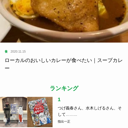
食
2020.11.15
ローカルのおいしいカレーが食べたい｜スープカレ
ー
ランキング
1
つげ義春さん、水木しげるさん、そ
して……...
指出一正